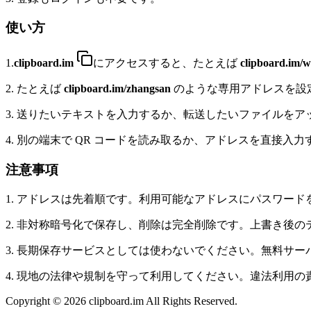
使い方
1.
clipboard.im
にアクセスすると、たとえば
clipboard.im/w
2. たとえば
clipboard.im/
zhangsan
のような専用アドレスを設
3. 送りたいテキストを入力するか、転送したいファイルをア
4. 別の端末で QR コードを読み取るか、アドレスを直接
注意事項
1. アドレスは先着順です。利用可能なアドレスにパスワー
2. 非対称暗号化で保存し、削除は完全削除です。上書き後
3. 長期保存サービスとしては使わないでください。無料サ
4. 現地の法律や規制を守って利用してください。違法利用
Copyright © 2026 clipboard.im All Rights Reserved.